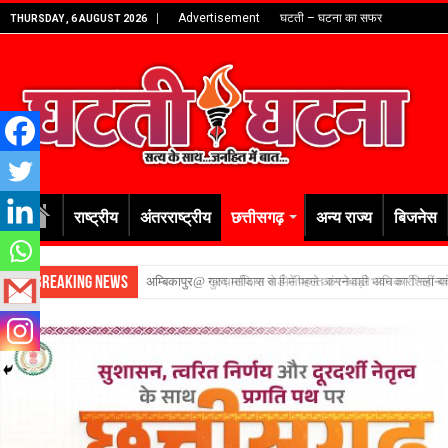
Advertisement
घटती – घटना का सफर
THURSDAY , 6 AUGUST 2026
राष्ट्रीय
अंतरराष्ट्रीय
छत्तीसगढ़
अन्य राज्य
बिजनेस
Breaking News
अम्बिकापुर@ गुरुघासीदास वार्ड में पहले आंगनबाड़ी भवन का शिलान्य