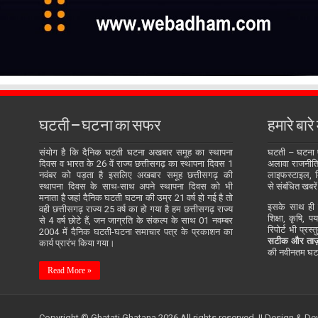
घटती – घटना का सफर
हमारे बारे म
संयोग है कि दैनिक घटती घटना अखबार समूह का स्थापना
घटती – घटना
दिवस व भारत के 26 वें राज्य छत्तीसगढ़ का स्थापना दिवस 1
अलावा राजनीति, 
नवंबर को पड़ता है इसलिए अखबार समूह छत्तीसगढ़ की
लाइफस्टाइल, बि
स्थापना दिवस के साथ-साथ अपने स्थापना दिवस को भी
से संबंधित खबरें
मनाता है जहां दैनिक घटती घटना की उम्र 21 वर्ष हो गई है तो
इसके साथ ही य
वही छत्तीसगढ़ राज्य 25 वर्ष का हो गया है हम छत्तीसगढ़ राज्य
शिक्षा, कृषि, प
से 4 वर्ष छोटे हैं, जन जाग्रति के संकल्प के साथ 01 नवम्बर
रिपोर्ट भी प्रस
2004 में दैनिक घटती-घटना समाचार पत्र के प्रकाशन का
सटीक और ताज़
कार्य प्रारंभ किया गया।
की नवीनतम घटन
Read More »
Copyright © Ghatati Ghatana 2026 All rights reserved. || Design & D