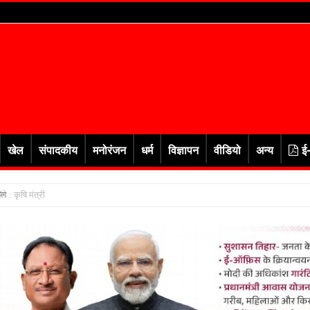
खेल
संपादकीय
मनोरंजन
धर्म
विज्ञापन
वीडियो
अन्य
ई
ास